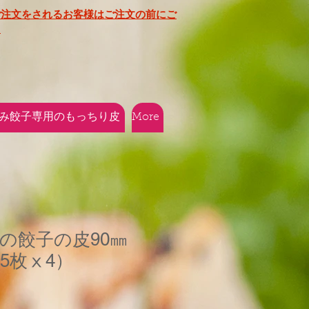
ご注文をされるお客様はご注文の前にご
​
み餃子専用のもっちり皮
More
の餃子の皮90㎜
25枚ⅹ4）