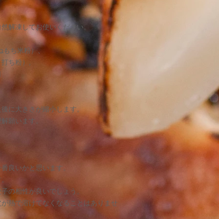
商品発送が遅れる場
原料不足や数量限定
品在庫がない場合も
自然解凍してお使いください。
その場合は商品発送
ねもち米粉）、
製造業者
打ち粉）,
自然食品ばんだい
日
運営統括責任者 瓜生
所在地 〒９６６－
加納字古屋敷甲2889
ＴＥＬ：０２４１ー
た後に大きさが縮小します。
１－２８－５８３
理解願います。
ｅ－ｍａｉｌ bandai7@
一番良いかと思います。
す。
餃子の相性が良いでしょう。
皮が熱で溶けてなくなることはありませ