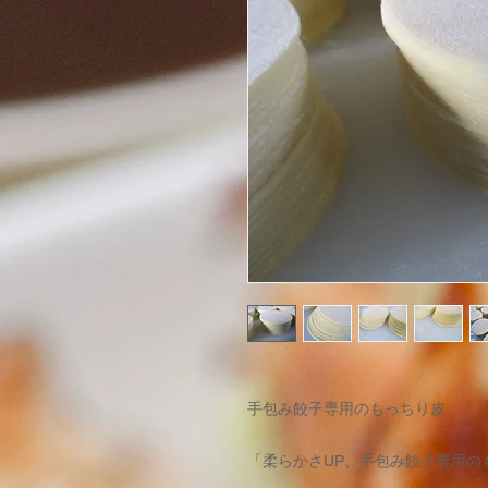
手包み餃子専用のもっちり皮
「柔らかさUP、手包み餃子専用の