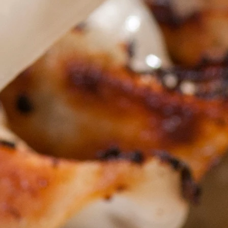
合
品等、まれにご注文いただいても商
ありますのでご容赦くださいませ。
が遅れます。
 和徳
０１０３ 福島県喜多方市熱塩加納町
－4
３６－２６７５ ＦＡＸ：０２４
０
bz04.plala.or.jp