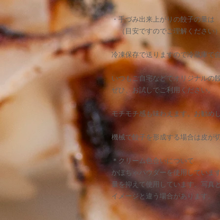
・手づみ出来上がりの餃子の量は 
（目安ですのでご理解ください
冷凍保存で送りますので冷蔵庫で
いつもご自宅などでオリジナルの
ぜひ、お試しでご利用ください。
モチモチ感も味わえます。お勧め
機械で餃子を形成する場合は皮が
＊クリーム色合いについて
かぼちゃパウダーを使用していま
量を抑えて使用しています。写真
イメージと違う場合があります。