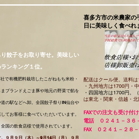
喜多方市の米農家の
日に美味しく食べれ
ちり餃子をお取り寄せ。美味しい
めランキング１位。
自社で有機肥料栽培したこがねもち米粉・
配送はクール便。送料は
・​九州地方は1700円
・中
しまブランドえごま豚や地元の野菜で餡を
・四国地方は1700円。
は東北・関東・信越・北
道の駅などへ卸。全国餃子祭りIN仙台や
FA
Xでの注文も受け付
店してお客様に食べていただいています。
電話 ０２４１－３６
、全国の飲食店様で使用されています。
FAX ０２４１－２８
。９月９日（木）～9月14日（月） ９月