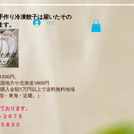
手作り
冷凍餃子は届いたその
ログイン
ます。
12
00円。
国地方や北海道1600
円
（
購入金額1万円以上で
送料無料地域
陸・東海・近畿。）
けております。
－２６７５
－５８３０