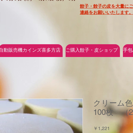
餃子・餃子の皮を大量に
連絡をお願いいたします。
自動販売機カインズ喜多方店
ご購入餃子・皮ショップ
手包
クリーム色
100枚 （
価
￥1,221