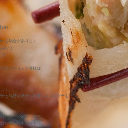
・お支払いは
＊商品の特性上、お
せん。
①クレジットカード
＊商品到着後お客様
ご負担になります。
②コレクト（代金引
枚x4）
＊出荷時には外観は
代金引き換え手数料
が御座いましたらお
＊責任を持って、お
切れる場合があります
③銀行振込
＊当店理由による返
しめます！！
会津信用金庫 喜多
する商品を入れて当
口座番号 （普通）
ます。
口座名 自然食品 
商品発送
商品注文後7日以内
餃子を作られるお客様は
ご注文いただきまし
＊郵便と銀行のお支
す。
＊振込手数料はお客
配送はヤマトクール
ご注文金額が10,0
します。
を除く）
送料はHPの上部に
麦粉と馬鈴薯澱粉・かぼちゃパウダーを
＊海外への配送はお
１０，０００円（消
く）以上お買い上げ
練り、餃子の皮にします。
一ヶ所に送る場合は
たけで食べてもとても