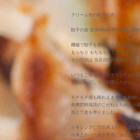
クリーム色の餃子の皮
餃子の皮 直径90mm 約100枚（25
機械で餃子を形成する場合は皮が
もっちり もちもちした皮の皮が楽
その理由は 当店自慢の素材にあり
いつもご自宅などでオリジナルの
ぜひ、お試しでご利用ください。
モチモチ感も味わえます。お勧め
有機肥料栽培のこがねもち粉と小
加えて皮を作りました。
ミキシングして出来上がった皮を
出来上がった皮を普通に油であげ