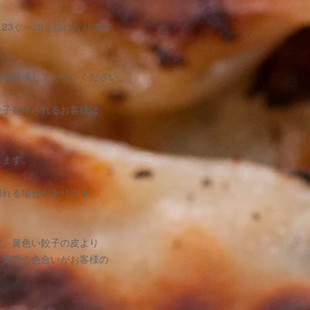
23ぐ～26ｇ位になります。
）
自然解凍してお使いください。
餃子を作られるお客様は
します。
切れる場合があります。
す。黄色い餃子の皮より
と実際の色合いがお客様の