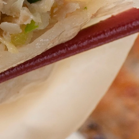
客様が使用後の返品はお受けできま
決済
ご都合によるご返品の送料はお客様
替）サービス
検品しておりますが、もし何か問題
３３０円が必要です。
気軽にご相談下さい。
客様の立場に立って対応致します。
品は、商品が送られてきた箱に返品
方支店
店宛へ着払いでお願いします。
 １０４１９４１
ばんだい
にお振込み下さい。
て３日～７日の間に発送いたしま
払いは前払いになります。
様ご負担になります。
便。
00円以上の場合は送料無料（一部地域
記載しております。
受けできませんのでご注意下さい！
費税を含んだ金額・一部地域を除
で、
送料は当店負担です。