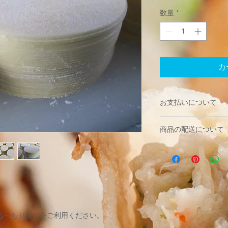
格
数量
*
カ
お支払いについて
ご注文について
商品の配送について
お客様がご注文をさ
ます。
返品・返金ポリシー
その後、当店から「
・返品・交換は
ールを
＊商品が到着しまし
お送りいたします。
さい。
されて
＊当店理由による返
おりますのでご確認
着払いで７日以内に
す。
＊商品の特性上、お
もっちり皮」をご利用ください。
てお受けしかねます