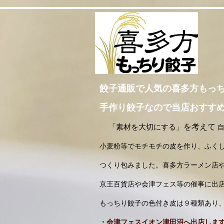
餃子通販で人気の喜多方もっ
手作り餃子なので当店おすす
を考えて
「素材を大切にする」
小麦粉等でモチモチの皮を作り、ふく
つくり包みました。喜多方ラーメン店や
京王百貨店や会津フェス等の催事に出
もっちり餃子の色付き皮は９種類あり
・会津フェスイオン津田沼へ出店します