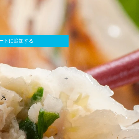
ートに追加する
れましたら自動返信メールが送られ
ご注文ありがとうございます。」メ
たら、必ず直ぐに内容をお確かめ下
こちらには送料を含めた金額が提示
品（内容相違・破損・損傷等）は、
いただきお支払いをお願いいたしま
返品して下さい。
客様のご都合による返品は原則とし
。