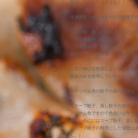
美味しくてとまりません！！
冷凍保存で送りますので冷蔵庫で
・原材料 皮（小麦粉,米粉（こが
馬鈴薯澱粉、かぼちゃパウダー、
・消費期限 製造日より１８０
保存方法 要冷凍（-18度以下）
〇皮の伸びる性質により型を取っ
素材のみを使用していますのでご
〇クリーム色の餃子の皮の用途は
・スープ餃子、蒸し餃子の使用が
クリーム色ですので色合いは牛で
そのためににはスープ餃子、蒸し
（スープ餃子の料理にした場合は
ん。）