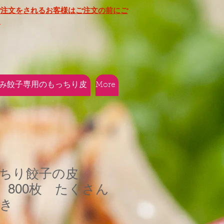
ご注文をされるお客様はご注文の前にご
​
み餃子専用のもっちり皮
More
ちり餃子の皮
 800枚 たくさん
き