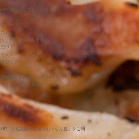
330円ご負担
）
＊振込手数料はお客
子の量はふえても入ります。
ご注文金額が10,0
（インターネットか
粉をベースに
無料の機能はありま
した。
お送りする商品の中
練り、餃子の皮にします。
ただけで
・返品・交換は
ません！！
＊商品が到着しまし
ｇあります。
さい。
＊当店理由による返
自然解凍してお使いください。
着払いで７日以内に
餃子を作られるお客様は
＊商品の特性上、お
てお受けしかねます
＊商品の特性上、お
せん。
します。
＊商品到着後お客様
ご負担になります。
＊出荷時には外観は
UP、手包み餃子専用のもっちり皮」をご利
が御座いましたらお
＊責任を持って、お