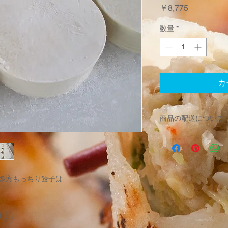
価
￥8,775
格
数量
*
カ
商品の配送について
●商品を注文する前
ご注文方法
インターネットで２
喜多方もっちり餃子は
お電話で
０２４１－３６－２
９：００～１７：０
作業中等の場合は転
ます。
す。