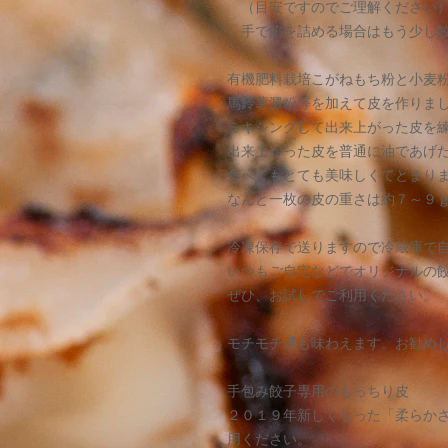
（目安ですのでご理解ください
手で餡を詰める場合はもう少し餃
有機肥料栽培こがねもち粉と小麦
馬鈴薯澱粉等を加えて皮を作りま
ミキシングして出来上がった皮を
出来上がった皮を普通に油であげ
食べてもとても美味しくてとまり
なんと一枚の皮の重さは約７～９
冷凍保存で送りますので冷蔵庫で
いつもご自宅などでオリジナルの
ぜひ、お試しでご利用ください。
モチモチ感も味わえます。お勧め
手包み餃子専用のもっちり皮
２０１９年新しくなった「柔らかさ
用ください。