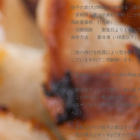
餃子の皮(大)5600g ～6400ｇ 直
・原材料 皮（小麦粉,米粉（こが
馬鈴薯澱粉、打ち粉）,
・消費期限 製造日より１８０
保存方法 要冷凍（-18度以下）
〇皮の伸びる性質により型を取っ
していますのでご理解願います。
〇喜多方もっちり餃子の皮の用途
・焼き餃子、スープ餃子、蒸し餃
この中でも一番は焼き餃子です。
（スープ餃子の料理にした場合は
ん。）
・出来上がりの餃子の量は２０ｇ
皮の重さが８～９gですので餡の