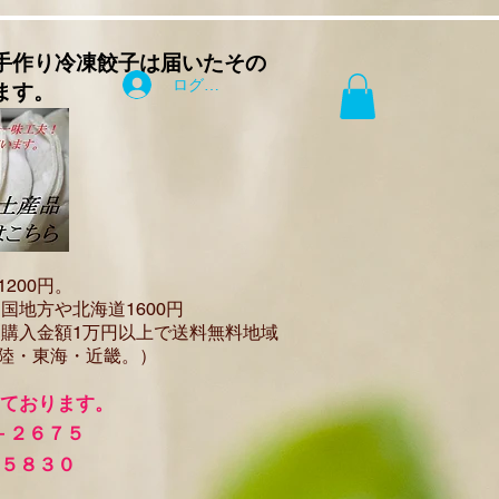
手作り
冷凍餃子は届いたその
ログイン
ます。
12
00円。
国地方や北海道1600
円
（
購入金額1万円以上で
送料無料地域
陸・東海・近畿。）
けております。
－２６７５
－５８３０