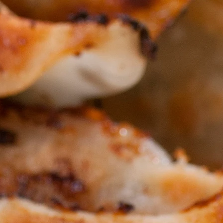
様ご負担になります。
00円以上の場合は送料無料
らのご注文の場合はシステム上送料
せんので
に送料金額を返品します）
たら、必ず直ぐに内容をお確かめ下
品（内容相違・破損・損傷等）は、
返品して下さい。
客様のご都合による返品は原則とし
。
客様が使用後の返品はお受けできま
ご都合によるご返品の送料はお客様
検品しておりますが、もし何か問題
気軽にご相談下さい。
客様の立場に立って対応致します。