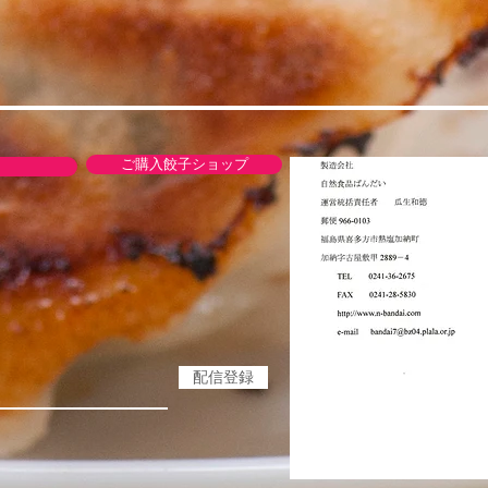
品は、商品が送られてきた箱に返品
店宛へ着払いでお願いします。
になります。準備が出来次第発送い
ご購入餃子ショップ
内をいたします。）
ト便になります。
記載しております。
への配送はお受けできませんのでご
場合
になります。準備が出来次第発送い
り商品発送が遅れまる場合もありま
配信登録
い場合
していますので天候や生育状態によ
へ
場合は大変申し訳ありませんがキャ