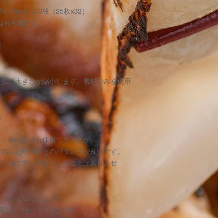
FAXで
径90mm 約800枚（25枚x32）
０２４１－２８－５
ねもち米粉）、
ご注文いただいてか
ご注文について
日
お客様がご注文をさ
ます。
その後、当店から「
た後に大きさが縮小します。素材のみを使用
ールを
お送りいたします。
されて
は
おりますのでご確認
す。
・お支払いは
子、揚げ餃子も使用できますが、
●インターネット注
焼いた時の餡とのバランスが良いです。
クレジットカード決
皮が熱で溶けてなくなることはありませ
前払い銀行振込
代金引き換え
前払い郵便
～２２ｇ位になります。
●電話・FAXでのご
コレクト（代金引替
量は１２g～１４g位です。