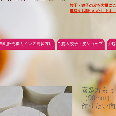
餃子・餃子の皮を大量に
連絡をお願いいたします。
自動販売機カインズ喜多方店
ご購入餃子・皮ショップ
手包
喜多方もっ
（90mm）
作りたい向