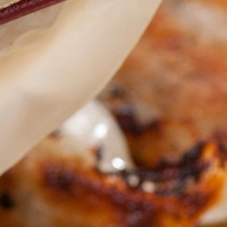
８３０
らリファックスいたします。
れましたら自動返信メールが送られ
ご注文ありがとうございます。」メ
こちらには送料を含めた金額が提示
いただきお支払いをお願いいたしま
文の場合は
済
注文の場合は
）サービス。代金引き換え手数料