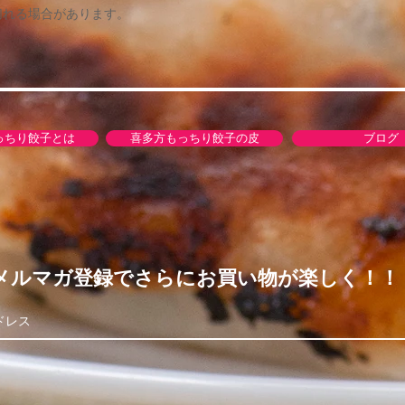
切れる場合があります。
＊当店理由による返
する商品を入れて当
・商品発送
お米・柿・餅は予約
たします。
っちり餃子とは
喜多方もっちり餃子の皮
ブログ
（商品発送予定の案
・配送はJP便・ヤマ
・送料 HP上部に
沖縄県や離島や海外
注意下さい！
・商品発送が遅れる
お米・柿・餅は予約
メルマガ登録でさらにお買い物が楽しく！！
たしますが、予定よ
す。
・商品発送が出来な
農産物の取り扱いを
り商品としてお客様
送ることが出来ない