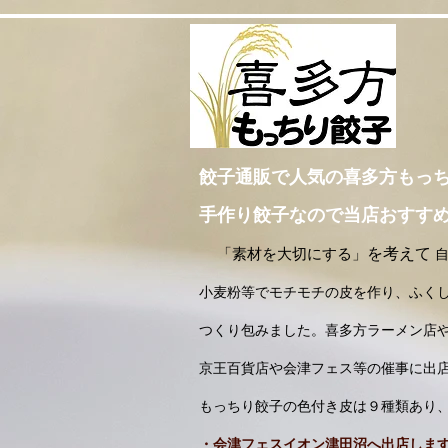
餃子通販で人気の喜多方もっ
手作り餃子なので当店おすす
を考えて
「素材を大切にする」
小麦粉等でモチモチの皮を作り、ふく
つくり包みました。喜多方ラーメン店や
京王百貨店や会津フェス等の催事に出
もっちり餃子の色付き皮は９種類あり
・会津フェスイオン津田沼へ出店します