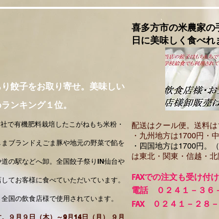
喜多方市の米農家の
日に美味しく食べれ
ちり餃子をお取り寄せ。美味しい
めランキング１位。
自社で有機肥料栽培したこがねもち米粉・
配送はクール便。送料は
・​九州地方は1700円
・中
しまブランドえごま豚や地元の野菜で餡を
・四国地方は1700円。
は東北・関東・信越・北
道の駅などへ卸。全国餃子祭りIN仙台や
FA
Xでの注文も受け付
店してお客様に食べていただいています。
電話 ０２４１－３６
、全国の飲食店様で使用されています。
FAX ０２４１－２８
。９月９日（木）～9月14日（月） ９月