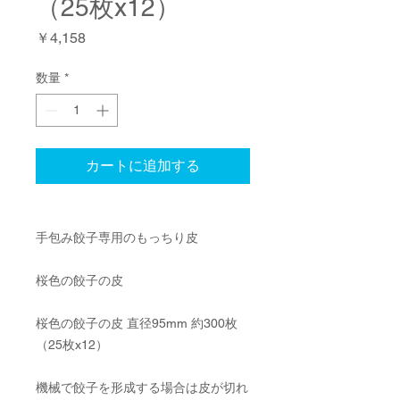
（25枚x12）
価
￥4,158
格
数量
*
カートに追加する
手包み餃子専用のもっちり皮
桜色の餃子の皮
桜色の餃子の皮 直径95mm 約300枚
（25枚x12）
機械で餃子を形成する場合は皮が切れ