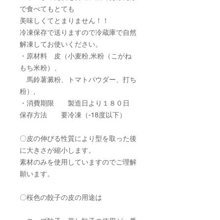
で食べてもとても
美味しくてとまりません！！
冷凍保存で送りますので冷蔵庫で自然
解凍してお使いください。
・原材料 皮（小麦粉,米粉（こがね
もち米粉）、
馬鈴薯澱粉、トマトパウダー、打ち
粉）,
・消費期限 製造日より１８０日
保存方法 要冷凍（-18度以下）
〇皮の伸びる性質により型を取った後
に大きさが縮小します。
素材のみを使用していますのでご理解
願います。
〇桜色の餃子の皮の用途は