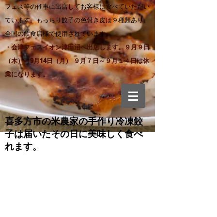
フェス等の催事に出店してお客様に食べていただい
ています。もっちり餃子の色付き皮は９種類あり、
全国の飲食店様で使用されています。
・会津フェスイオン津田沼へ出店します。９月９日
（木）～9月14日（月） ９月７日～９月１４日は休
業になります。
喜多方市の米農家の手作り
冷凍餃
子は届いたその日に美味しく食べ
れます。