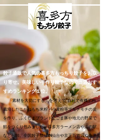
餃子通販で人気の喜多方もっちり餃子をお取
り寄せ。美味しい手作り餃子なので当店おす
すめランキング１位。
「素材を大切にする」
を考えて
自社で有機肥料
栽培したこがねもち米粉・小麦粉等でモチモチの皮
を作り、ふくしまブランドえごま豚や地元の野菜で
餡をつくり包みました。喜多方ラーメン店や道の駅
などへ卸。全国餃子祭りIN仙台や京王百貨店や会津