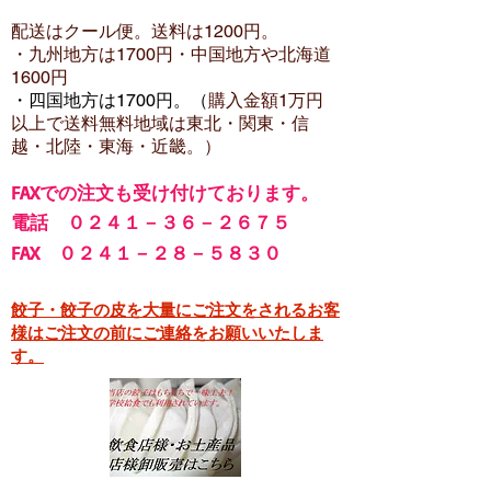
配送はクール便。送料は12
00円。
・​九州地方は1700円
・中国地方や北海道
1600
円
・四国地方は1700円。（
購入金額1万円
以上で
送料無料地域は東北・関東・信
越・北陸・東海・近畿。）
FA
Xでの注文も受け付けております。
電話 ０２４１－３６－２６７５
FAX ０２４１－２８－５８３０
餃子・餃子の皮を大量にご注文をされるお客
様はご注文の前にご連絡をお願いいたしま
す。​