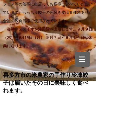
フェス等の催事に出店してお客様に食べていただい
ています。もっちり餃子の色付き皮は９種類あり、
全国の飲食店様で使用されています。
・会津フェスイオン津田沼へ出店します。９月９日
（木）～9月14日（月） ９月７日～９月１４日は休
業になります。
喜多方市の米農家の手作り
冷凍餃
子は届いたその日に美味しく食べ
れます。