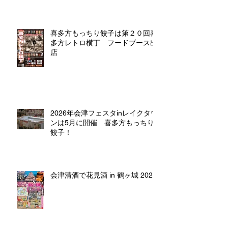
喜多方もっちり餃子は第２０回喜
多方レトロ横丁 フードブース出
店
2026年会津フェスタinレイクタウ
ンは5月に開催 喜多方もっちり
餃子！
会津清酒で花見酒 in 鶴ヶ城 2026