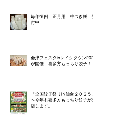
毎年恒例 正月用 杵つき餅 受
付中
会津フェスタinレイクタウン2025
が開催 喜多方もっちり餃子！
「全国餃子祭りIN仙台２０２５」
へ今年も喜多方もっちり餃子が出
店します。