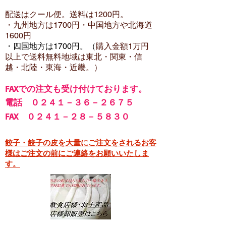
配送はクール便。送料は12
00円。
・​九州地方は1700円
・中国地方や北海道
1600
円
・四国地方は1700円。（
購入金額1万円
以上で
送料無料地域は東北・関東・信
越・北陸・東海・近畿。）
FA
Xでの注文も受け付けております。
電話 ０２４１－３６－２６７５
FAX ０２４１－２８－５８３０
餃子・餃子の皮を大量にご注文をされるお客
様はご注文の前にご連絡をお願いいたしま
す。​