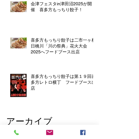
会津フェスタin津田沼2025が開
催 喜多方もっちり餃子！
喜多方もっちり餃子は二市一ヶ村
日橋川「川の祭典」花火大会
2025へフードブース出店
喜多方もっちり餃子は第１９回喜
多方レトロ横丁 フードブース出
店
アーカイブ