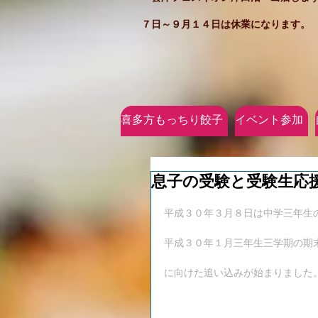
７日～９月１４日は休業になります。
喜多方もっちり餃子
イベント参加
息子の受験と受験生応
平成３０年３月８日は中学三年生
平成３０年１月三年生三学期の期
に向けた追い込みが始まりました