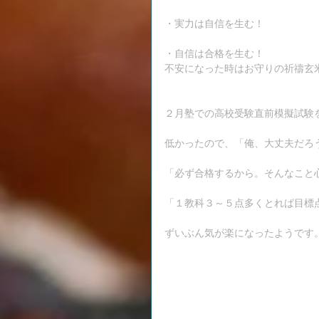
・実力は自信を生む！
・自信は合格を生む！
不安になった時はお守りの祈禱玄
２月塾での高校受験直前模擬試験
低かったので、「俺、大丈夫だろ
「必ず合格するから。そんなこと
「１教科３～５点多くとれば目標
ずいぶん気が楽になったようです