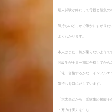
期末試験が終わって母親と勝負の
気持ちのどこかで誰かにすがりた
よくわかります。
本人はまだ、気が乗らないようで
同級生が全員一期に合格してから
「俺　合格するかな　インフルエ
気持ちを口にだしています。
「大丈夫だから　受験生応援餃子
・努力は実力を生む！　