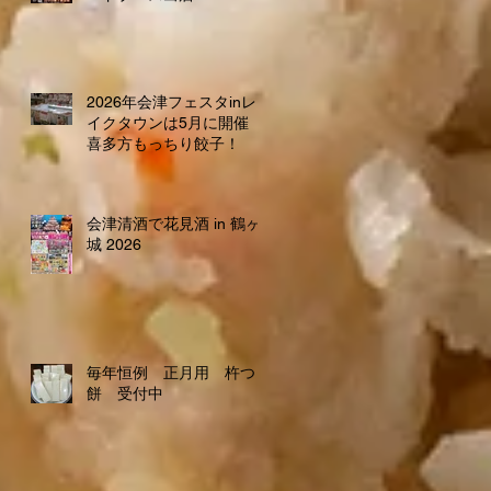
2026年会津フェスタinレ
イクタウンは5月に開催
喜多方もっちり餃子！
会津清酒で花見酒 in 鶴ヶ
城 2026
毎年恒例 正月用 杵つき
餅 受付中