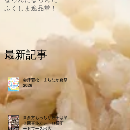
ふくしま逸品堂！
最新記事
会津若松 まちなか夏祭り
2026
喜多方もっちり餃子は第２
０回喜多方レトロ横丁 フ
ードブース出店