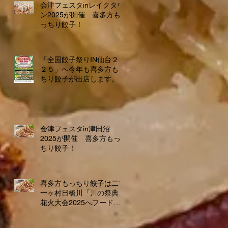
会津フェスタinレイクタウ
ン2025が開催 喜多方も
っちり餃子！
「全国餃子祭りIN仙台２０
２５」へ今年も喜多方もっ
ちり餃子が出店します。
会津フェスタin津田沼
2025が開催 喜多方もっ
ちり餃子！
喜多方もっちり餃子は二市
一ヶ村日橋川「川の祭典」
花火大会2025へフードブ
ース出店