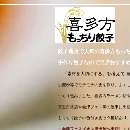
餃子通販で人気の喜多方もっ
手作り餃子なので当店おすす
を考えて
「素材を大切にする」
小麦粉等でモチモチの皮を作り、ふく
つくり包みました。喜多方ラーメン店や
京王百貨店や会津フェス等の催事に出
もっちり餃子の色付き皮は９種類あり
・会津フェスイオン津田沼へ出店します