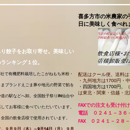
喜多方市の米農家の
日に美味しく食べれ
ちり餃子をお取り寄せ。美味しい
めランキング１位。
自社で有機肥料栽培したこがねもち米粉・
配送はクール便。送料は
・​九州地方は1700円
・中
しまブランドえごま豚や地元の野菜で餡を
・四国地方は1700円。
は東北・関東・信越・北
道の駅などへ卸。全国餃子祭りIN仙台や
FA
Xでの注文も受け付
店してお客様に食べていただいています。
電話 ０２４１－３６
、全国の飲食店様で使用されています。
FAX ０２４１－２８
。９月９日（木）～9月14日（月） ９月