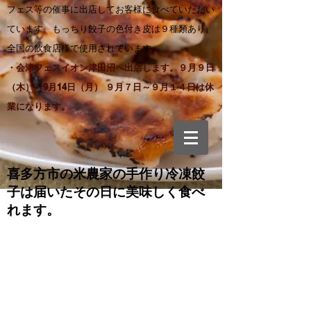
フェス等の催事に出店してお客様に食べていただい
ています。もっちり餃子の色付き皮は９種類あり、
全国の飲食店様で使用されています。
・会津フェスイオン津田沼へ出店します。９月９日
（木）～9月14日（月） ９月７日～９月１４日は休
業になります。
喜多方市の米農家の手作り
冷凍餃
子は届いたその日に美味しく食べ
れます。