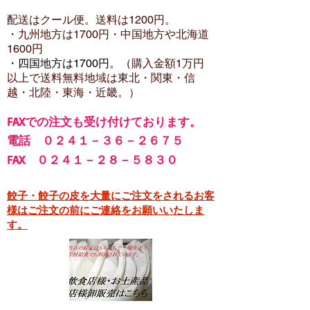
配送はクール便。送料は12
00円。
・​九州地方は1700円
・中国地方や北海道
1600
円
・四国地方は1700円。（
購入金額1万円
以上で
送料無料地域は東北・関東・信
越・北陸・東海・近畿。）
FA
Xでの注文も受け付けております。
電話 ０２４１－３６－２６７５
FAX ０２４１－２８－５８３０
餃子・餃子の皮を大量にご注文をされるお客
様はご注文の前にご連絡をお願いいたしま
す。​