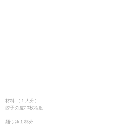
材料 （１人分）
餃子の皮20枚程度
麺つゆ１杯分