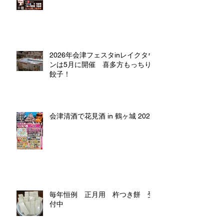
2026年会津フェスタinレイクタウ
ンは5月に開催 喜多方もっちり
餃子！
会津清酒で花見酒 in 鶴ヶ城 2026
毎年恒例 正月用 杵つき餅 受
付中