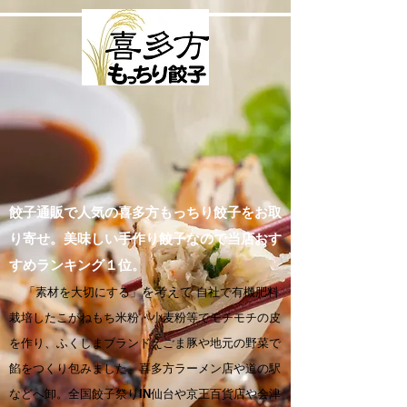
餃子通販で人気の喜多方もっちり餃子をお取
り寄せ。美味しい手作り餃子なので当店おす
すめランキング１位。
「素材を大切にする」
を考えて
自社で有機肥料
栽培したこがねもち米粉・小麦粉等でモチモチの皮
を作り、ふくしまブランドえごま豚や地元の野菜で
餡をつくり包みました。喜多方ラーメン店や道の駅
などへ卸。全国餃子祭りIN仙台や京王百貨店や会津