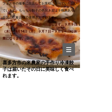
フェス等の催事に出店してお客様に食べていただい
ています。もっちり餃子の色付き皮は９種類あり、
全国の飲食店様で使用されています。
・会津フェスイオン津田沼へ出店します。９月９日
（木）～9月14日（月） ９月７日～９月１４日は休
業になります。
喜多方市の米農家の手作り
冷凍餃
子は届いたその日に美味しく食べ
れます。