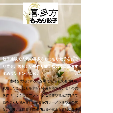
餃子通販で人気の喜多方もっちり餃子をお取
り寄せ。美味しい手作り餃子なので当店おす
すめランキング１位。
「素材を大切にする」
を考えて
自社で有機肥料
栽培したこがねもち米粉・小麦粉等でモチモチの皮
を作り、ふくしまブランドえごま豚や地元の野菜で
餡をつくり包みました。喜多方ラーメン店や道の駅
などへ卸。全国餃子祭りIN仙台や京王百貨店や会津