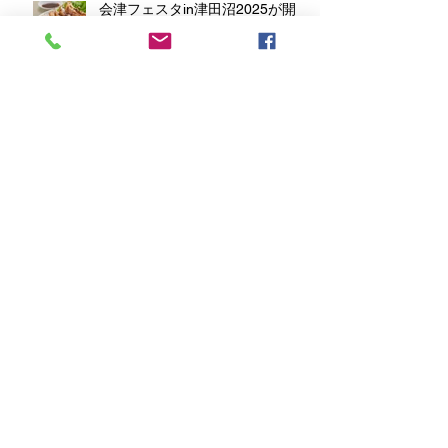
会津フェスタin津田沼2025が開
催 喜多方もっちり餃子！
喜多方もっちり餃子は二市一ヶ村
日橋川「川の祭典」花火大会
2025へフードブース出店
喜多方もっちり餃子は第１９回喜
多方レトロ横丁 フードブース出
店
アーカイブ