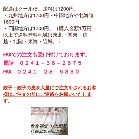
配送はクール便。送料は12
00円。
・​九州地方は1700円
・中国地方や北海道
1600
円
・四国地方は1700円。（
購入金額1万円
以上で
送料無料地域は東北・関東・信
越・北陸・東海・近畿。）
FA
Xでの注文も受け付けております。
電話 ０２４１－３６－２６７５
FAX ０２４１－２８－５８３０
餃子・餃子の皮を大量にご注文をされるお客
様はご注文の前にご連絡をお願いいたしま
す。​