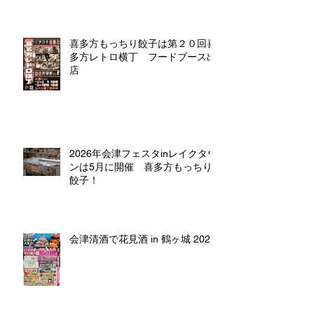
喜多方もっちり餃子は第２０回喜
多方レトロ横丁 フードブース出
店
2026年会津フェスタinレイクタウ
ンは5月に開催 喜多方もっちり
餃子！
会津清酒で花見酒 in 鶴ヶ城 2026