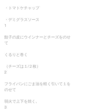
・トマトケチャップ
・デミグラスソース
1
餃子の皮にウインナーとチーズをのせ
て
くるりと巻く
（チーズは１/２枚）
2
フライパンにごま油を軽く引いて１を
のせて
弱火で上下を焼く。
3