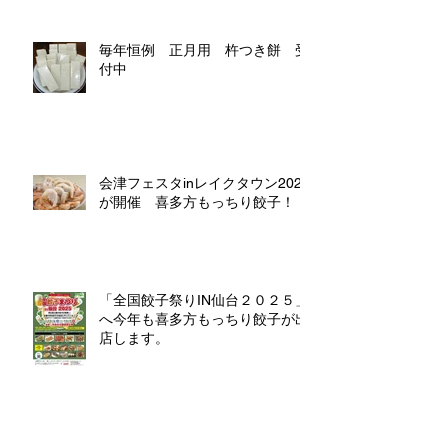
毎年恒例 正月用 杵つき餅 受
付中
会津フェスタinレイクタウン2025
が開催 喜多方もっちり餃子！
「全国餃子祭りIN仙台２０２５」
へ今年も喜多方もっちり餃子が出
店します。