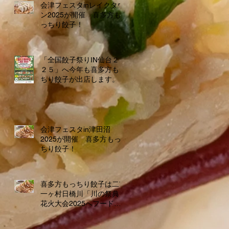
会津フェスタinレイクタウ
ン2025が開催 喜多方も
っちり餃子！
「全国餃子祭りIN仙台２０
２５」へ今年も喜多方もっ
ちり餃子が出店します。
会津フェスタin津田沼
2025が開催 喜多方もっ
ちり餃子！
喜多方もっちり餃子は二市
一ヶ村日橋川「川の祭典」
花火大会2025へフードブ
ース出店