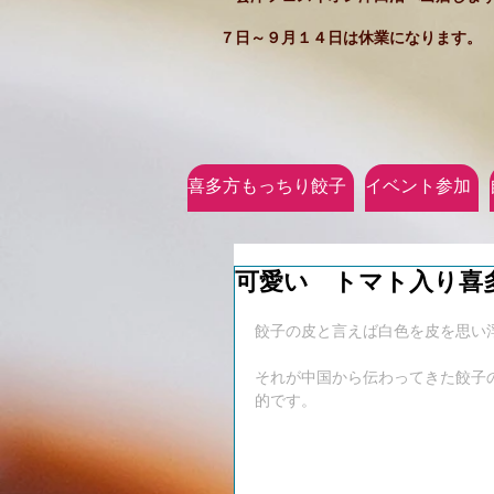
７日～９月１４日は休業になります。
喜多方もっちり餃子
イベント参加
可愛い トマト入り喜
餃子の皮と言えば白色を皮を思い
それが中国から伝わってきた餃子
的です。