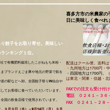
喜多方市の米農家の
日に美味しく食べれ
ちり餃子をお取り寄せ。美味しい
めランキング１位。
自社で有機肥料栽培したこがねもち米粉・
配送はクール便。送料は
・​九州地方は1700円
・中
しまブランドえごま豚や地元の野菜で餡を
・四国地方は1700円。
は東北・関東・信越・北
道の駅などへ卸。全国餃子祭りIN仙台や
FA
Xでの注文も受け付
店してお客様に食べていただいています。
電話 ０２４１－３６
、全国の飲食店様で使用されています。
FAX ０２４１－２８
。９月９日（木）～9月14日（月） ９月