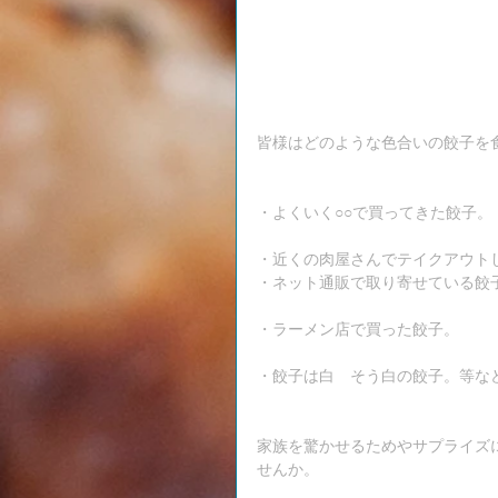
皆様はどのような色合いの餃子を
・よくいく○○で買ってきた餃子。
・近くの肉屋さんでテイクアウト
・ネット通販で取り寄せている餃
・ラーメン店で買った餃子。
・餃子は白　そう白の餃子。等な
家族を驚かせるためやサプライズ
せんか。