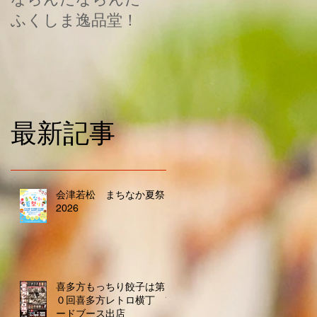
ふくしま逸品堂！
最新記事
会津若松 まちなか夏祭り
2026
喜多方もっちり餃子は第２
０回喜多方レトロ横丁 フ
ードブース出店