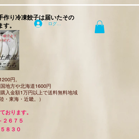
手作り
冷凍餃子は届いたその
ログイン
ます。
12
00円。
国地方や北海道1600
円
（
購入金額1万円以上で
送料無料地域
陸・東海・近畿。）
けております。
－２６７５
－５８３０