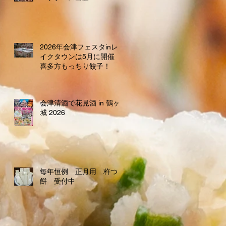
2026年会津フェスタinレ
イクタウンは5月に開催
喜多方もっちり餃子！
会津清酒で花見酒 in 鶴ヶ
城 2026
毎年恒例 正月用 杵つき
餅 受付中