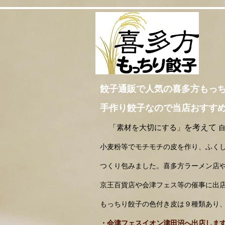
餃子通販で人気の喜多方もっ
手作り餃子なので当店おすす
を考えて
「素材を大切にする」
小麦粉等でモチモチの皮を作り、ふく
つくり包みました。喜多方ラーメン店や
京王百貨店や会津フェス等の催事に出
もっちり餃子の色付き皮は９種類あり
・会津フェスイオン津田沼へ出店します