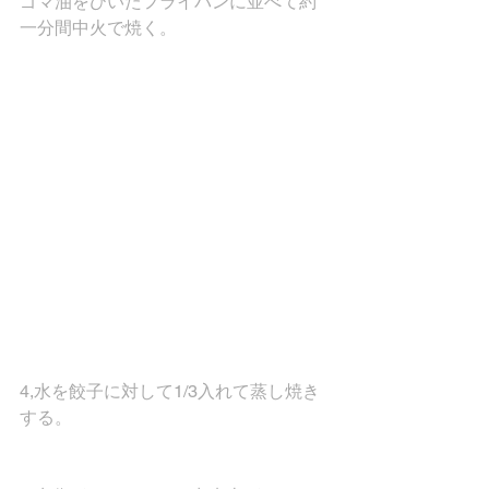
ゴマ油をひいたフライパンに並べて約
一分間中火で焼く。
4,水を餃子に対して1/3入れて蒸し焼き
する。