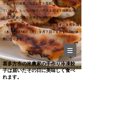
フェス等の催事に出店してお客様に食べていただい
ています。もっちり餃子の色付き皮は９種類あり、
全国の飲食店様で使用されています。
・会津フェスイオン津田沼へ出店します。９月９日
（木）～9月14日（月） ９月７日～９月１４日は休
業になります。
喜多方市の米農家の手作り
冷凍餃
子は届いたその日に美味しく食べ
れます。