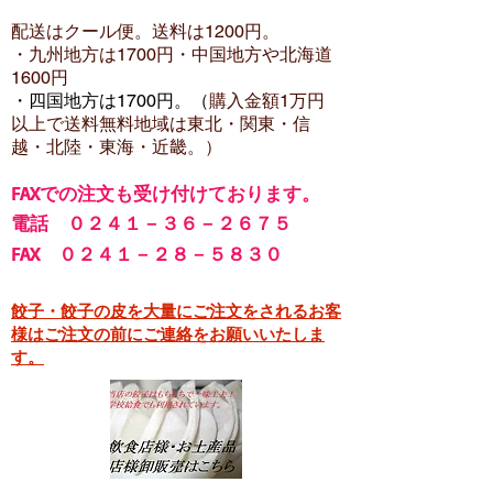
配送はクール便。送料は12
00円。
・​九州地方は1700円
・中国地方や北海道
1600
円
・四国地方は1700円。（
購入金額1万円
以上で
送料無料地域は東北・関東・信
越・北陸・東海・近畿。）
FA
Xでの注文も受け付けております。
電話 ０２４１－３６－２６７５
FAX ０２４１－２８－５８３０
餃子・餃子の皮を大量にご注文をされるお客
様はご注文の前にご連絡をお願いいたしま
す。​