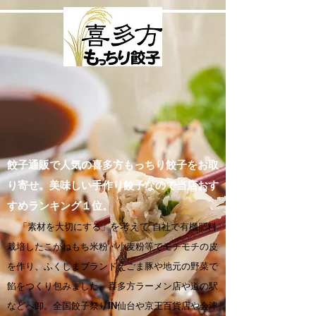
餃子通販で人気の喜多方もっちり餃子をお取
り寄せ。美味しい手作り餃子なので当店おす
すめランキング１位。
「素材を大切にする」
を考えて
自社で有機肥料
栽培したこがねもち米粉・小麦粉等でモチモチの皮
を作り、ふくしまブランドえごま豚や地元の野菜で
餡をつくり包みました。喜多方ラーメン店や道の駅
などへ卸。全国餃子祭りIN仙台や京王百貨店や会津