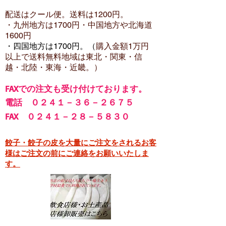
配送はクール便。送料は12
00円。
・​九州地方は1700円
・中国地方や北海道
1600
円
・四国地方は1700円。（
購入金額1万円
以上で
送料無料地域は東北・関東・信
越・北陸・東海・近畿。）
FA
Xでの注文も受け付けております。
電話 ０２４１－３６－２６７５
FAX ０２４１－２８－５８３０
餃子・餃子の皮を大量にご注文をされるお客
様はご注文の前にご連絡をお願いいたしま
す。​