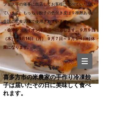
フェス等の催事に出店してお客様に食べていただい
ています。もっちり餃子の色付き皮は９種類あり、
全国の飲食店様で使用されています。
・会津フェスイオン津田沼へ出店します。９月９日
（木）～9月14日（月） ９月７日～９月１４日は休
業になります。
喜多方市の米農家の手作り
冷凍餃
子は届いたその日に美味しく食べ
れます。