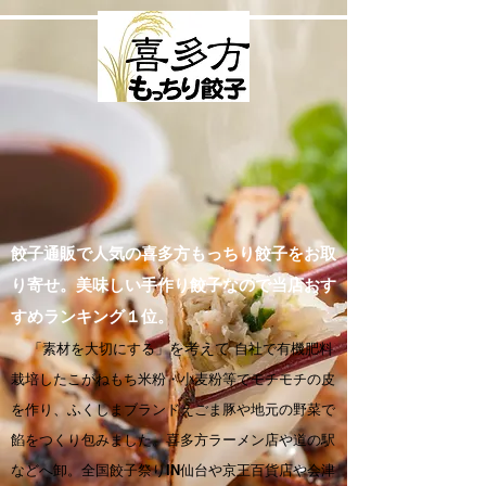
餃子通販で人気の喜多方もっちり餃子をお取
り寄せ。美味しい手作り餃子なので当店おす
すめランキング１位。
「素材を大切にする」
を考えて
自社で有機肥料
栽培したこがねもち米粉・小麦粉等でモチモチの皮
を作り、ふくしまブランドえごま豚や地元の野菜で
餡をつくり包みました。喜多方ラーメン店や道の駅
などへ卸。全国餃子祭りIN仙台や京王百貨店や会津