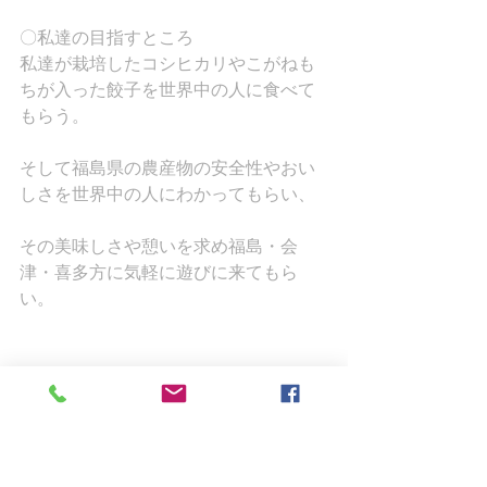
〇私達の目指すところ
私達が栽培したコシヒカリやこがねも
ちが入った餃子を世界中の人に食べて
もらう。
そして福島県の農産物の安全性やおい
しさを世界中の人にわかってもらい、
その美味しさや憩いを求め福島・会
津・喜多方に気軽に遊びに来てもら
い。
さらにリピーターになってもらいた
い。そのような私達の未来を見るため
に取組をしてまいります。
モチモチした皮は生で食べても美味い
です。冷凍保存で好きな時に使えま