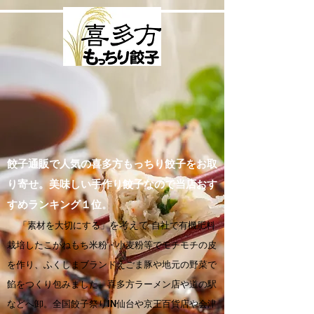
餃子通販で人気の喜多方もっちり餃子をお取
り寄せ。美味しい手作り餃子なので当店おす
すめランキング１位。
「素材を大切にする」
を考えて
自社で有機肥料
栽培したこがねもち米粉・小麦粉等でモチモチの皮
を作り、ふくしまブランドえごま豚や地元の野菜で
餡をつくり包みました。喜多方ラーメン店や道の駅
などへ卸。全国餃子祭りIN仙台や京王百貨店や会津