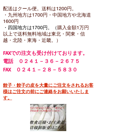
配送はクール便。送料は12
00円。
・​九州地方は1700円
・中国地方や北海道
1600
円
・四国地方は1700円。（
購入金額1万円
以上で
送料無料地域は東北・関東・信
越・北陸・東海・近畿。）
FA
Xでの注文も受け付けております。
電話 ０２４１－３６－２６７５
FAX ０２４１－２８－５８３０
餃子・餃子の皮を大量にご注文をされるお客
様はご注文の前にご連絡をお願いいたしま
す。​