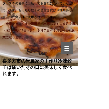
フェス等の催事に出店してお客様に食べていただい
ています。もっちり餃子の色付き皮は９種類あり、
全国の飲食店様で使用されています。
・会津フェスイオン津田沼へ出店します。９月９日
（木）～9月14日（月） ９月７日～９月１４日は休
業になります。
喜多方市の米農家の手作り
冷凍餃
子は届いたその日に美味しく食べ
れます。