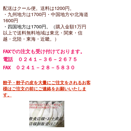
配送はクール便。送料は12
00円。
・​九州地方は1700円
・中国地方や北海道
1600
円
・四国地方は1700円。（
購入金額1万円
以上で
送料無料地域は東北・関東・信
越・北陸・東海・近畿。）
FA
Xでの注文も受け付けております。
電話 ０２４１－３６－２６７５
FAX ０２４１－２８－５８３０
餃子・餃子の皮を大量にご注文をされるお客
様はご注文の前にご連絡をお願いいたしま
す。​