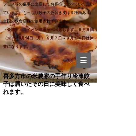
フェス等の催事に出店してお客様に食べていただい
ています。もっちり餃子の色付き皮は９種類あり、
全国の飲食店様で使用されています。
・会津フェスイオン津田沼へ出店します。９月９日
（木）～9月14日（月） ９月７日～９月１４日は休
業になります。
喜多方市の米農家の手作り
冷凍餃
子は届いたその日に美味しく食べ
れます。