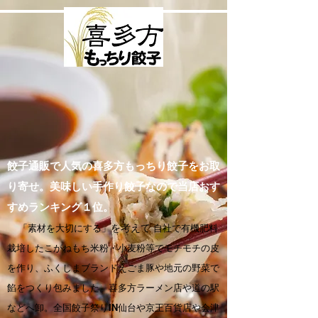
餃子通販で人気の喜多方もっちり餃子をお取
り寄せ。美味しい手作り餃子なので当店おす
すめランキング１位。
「素材を大切にする」
を考えて
自社で有機肥料
栽培したこがねもち米粉・小麦粉等でモチモチの皮
を作り、ふくしまブランドえごま豚や地元の野菜で
餡をつくり包みました。喜多方ラーメン店や道の駅
などへ卸。全国餃子祭りIN仙台や京王百貨店や会津