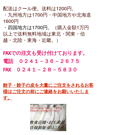
配送はクール便。送料は12
00円。
・​九州地方は1700円
・中国地方や北海道
1600
円
・四国地方は1700円。（
購入金額1万円
以上で
送料無料地域は東北・関東・信
越・北陸・東海・近畿。）
FA
Xでの注文も受け付けております。
電話 ０２４１－３６－２６７５
FAX ０２４１－２８－５８３０
餃子・餃子の皮を大量にご注文をされるお客
様はご注文の前にご連絡をお願いいたしま
す。​