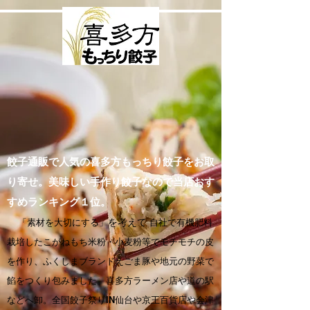
餃子通販で人気の喜多方もっちり餃子をお取
り寄せ。美味しい手作り餃子なので当店おす
すめランキング１位。
「素材を大切にする」
を考えて
自社で有機肥料
栽培したこがねもち米粉・小麦粉等でモチモチの皮
を作り、ふくしまブランドえごま豚や地元の野菜で
餡をつくり包みました。喜多方ラーメン店や道の駅
などへ卸。全国餃子祭りIN仙台や京王百貨店や会津