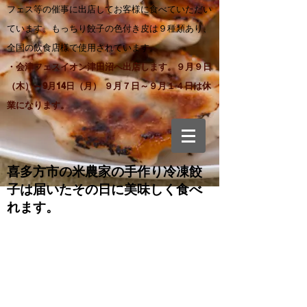
フェス等の催事に出店してお客様に食べていただい
ています。もっちり餃子の色付き皮は９種類あり、
全国の飲食店様で使用されています。
・会津フェスイオン津田沼へ出店します。９月９日
（木）～9月14日（月） ９月７日～９月１４日は休
業になります。
喜多方市の米農家の手作り
冷凍餃
子は届いたその日に美味しく食べ
れます。