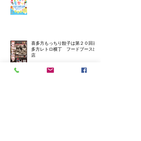
喜多方もっちり餃子は第２０回喜
多方レトロ横丁 フードブース出
店
2026年会津フェスタinレイクタウ
ンは5月に開催 喜多方もっちり
餃子！
会津清酒で花見酒 in 鶴ヶ城 2026