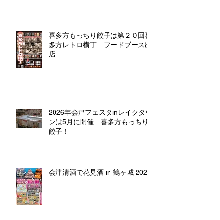
喜多方もっちり餃子は第２０回喜
多方レトロ横丁 フードブース出
店
2026年会津フェスタinレイクタウ
ンは5月に開催 喜多方もっちり
餃子！
会津清酒で花見酒 in 鶴ヶ城 2026