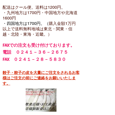
配送はクール便。送料は12
00円。
・​九州地方は1700円
・中国地方や北海道
1600
円
・四国地方は1700円。（
購入金額1万円
以上で
送料無料地域は東北・関東・信
越・北陸・東海・近畿。）
FA
Xでの注文も受け付けております。
電話 ０２４１－３６－２６７５
FAX ０２４１－２８－５８３０
餃子・餃子の皮を大量にご注文をされるお客
様はご注文の前にご連絡をお願いいたしま
す。​