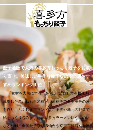
餃子通販で人気の喜多方もっちり餃子をお取
り寄せ。美味しい手作り餃子なので当店おす
すめランキング１位。
「素材を大切にする」
を考えて
自社で有機肥料
栽培したこがねもち米粉・小麦粉等でモチモチの皮
を作り、ふくしまブランドえごま豚や地元の野菜で
餡をつくり包みました。喜多方ラーメン店や道の駅
などへ卸。全国餃子祭りIN仙台や京王百貨店や会津