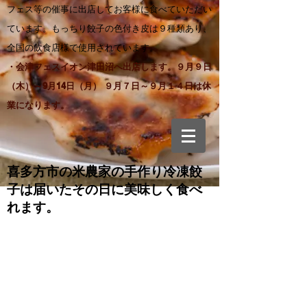
フェス等の催事に出店してお客様に食べていただい
ています。もっちり餃子の色付き皮は９種類あり、
全国の飲食店様で使用されています。
・会津フェスイオン津田沼へ出店します。９月９日
（木）～9月14日（月） ９月７日～９月１４日は休
業になります。
喜多方市の米農家の手作り
冷凍餃
子は届いたその日に美味しく食べ
れます。