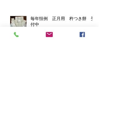
毎年恒例 正月用 杵つき餅 受
付中
会津フェスタinレイクタウン2025
が開催 喜多方もっちり餃子！
「全国餃子祭りIN仙台２０２５」
へ今年も喜多方もっちり餃子が出
店します。