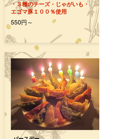
・３種のチーズ・じゃがいも・
​エゴマ豚１００％使用
​550円～
​バースデー