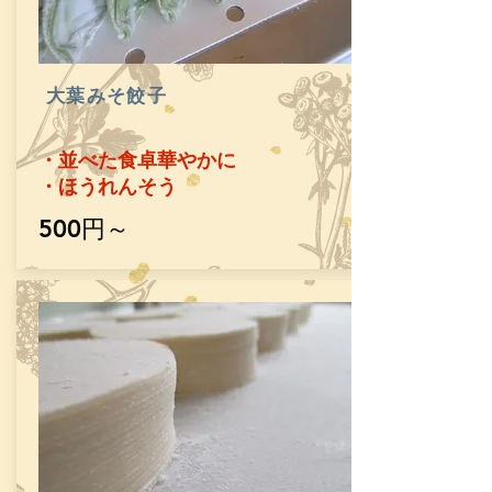
​大葉みそ餃子
・並べた食卓華やかに
​・ほうれんそう
​500円～