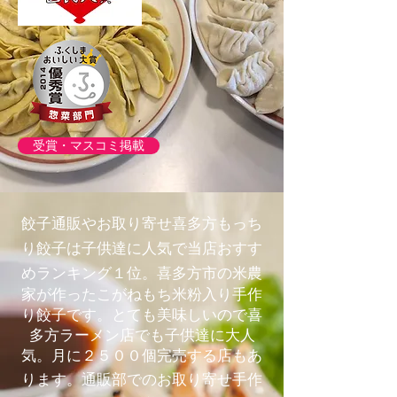
受賞・マスコミ掲載
餃子通販やお取り寄せ喜多方もっち
り
餃子は子供達に人気で当店おすす
めランキング１位。
喜多方市の米農
家が作ったこがねもち米粉入り手作
り餃子です。とても美味しいので喜
多方ラーメン店でも子供達に大人
気。月に２５００個完売する店もあ
通販部でのお取り寄せ手作
ります。