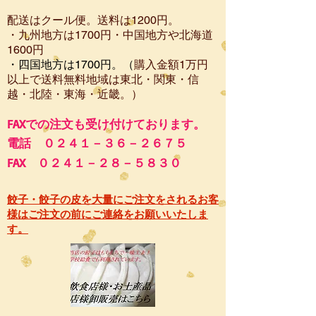
配送はクール便。送料は12
00円。
・​九州地方は1700円
・中国地方や北海道
1600
円
・四国地方は1700円。（
購入金額1万円
以上で
送料無料地域は東北・関東・信
越・北陸・東海・近畿。）
FA
Xでの注文も受け付けております。
電話 ０２４１－３６－２６７５
FAX ０２４１－２８－５８３０
餃子・餃子の皮を大量にご注文をされるお客
様はご注文の前にご連絡をお願いいたしま
す。​