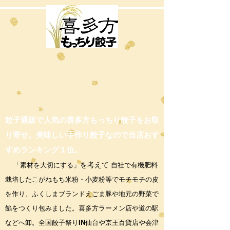
餃子通販で人気の喜多方もっちり餃子をお取
り寄せ。美味しい手作り餃子なので当店おす
すめランキング１位。
「素材を大切にする」
を考えて
自社で有機肥料
栽培したこがねもち米粉・小麦粉等でモチモチの皮
を作り、ふくしまブランドえごま豚や地元の野菜で
餡をつくり包みました。喜多方ラーメン店や道の駅
などへ卸。全国餃子祭りIN仙台や京王百貨店や会津