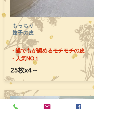
もっちり
餃子の皮
・誰でもが認めるモチモチの皮
​・人気NO１
​25枚x4～