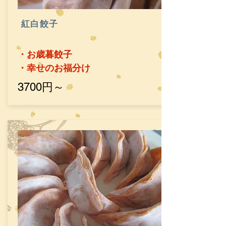
​紅白餃子
・お歳暮餃子
​・幸せのお福分け
​3700円～