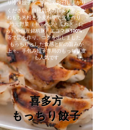
り冷凍餃子をご自宅でお召し上がり
ください。
自社栽培の喜多方産こが
ねもち米粉と小麦粉等で皮を作り、
地元野菜（キャベツ・玉ねぎ・に
ら）や県産銘柄豚「エゴマ豚100%」
等で餡を作り、コクを出しました。
もっちりとした食感と餡の旨みが
上々。手包み餃子専用のもっちり皮
も人気です
喜多方
もっちり餃子