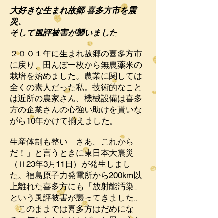
大好きな生まれ故郷 喜多方市を震
災、
そして風評被害が襲いました
２００１年に生まれ故郷の喜多方市
に戻り、田んぼ一枚から無農薬米の
栽培を始めました。農業に関しては
全くの素人だった私。技術的なこと
は近所の農家さん、機械設備は喜多
方の企業さんの心強い助けを貰いな
がら10年かけて揃えました。
生産体制も整い「さあ、これから
だ！」と言うときに東日本大震災
（Ｈ23年3月11日）が発生しまし
た。福島原子力発電所から200km以
上離れた喜多方にも「放射能汚染」
という風評被害が襲ってきました。
「このままでは喜多方はだめにな