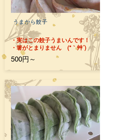
​うまから餃子
・実はこの餃子うまいんです！
​・箸がとまりません (*｀艸´)
​500円～