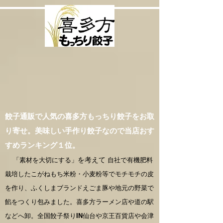
餃子通販で人気の喜多方もっちり餃子をお取
り寄せ。美味しい手作り餃子なので当店おす
すめランキング１位。
「素材を大切にする」
を考えて
自社で有機肥料
栽培したこがねもち米粉・小麦粉等でモチモチの皮
を作り、ふくしまブランドえごま豚や地元の野菜で
餡をつくり包みました。喜多方ラーメン店や道の駅
などへ卸。全国餃子祭りIN仙台や京王百貨店や会津