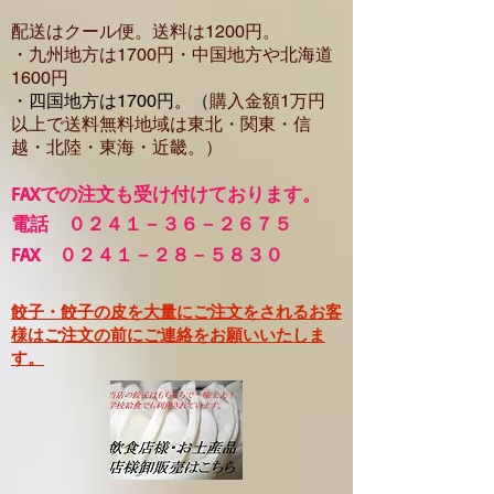
配送はクール便。送料は12
00円。
・​九州地方は1700円
・中国地方や北海道
1600
円
・四国地方は1700円。（
購入金額1万円
以上で
送料無料地域は東北・関東・信
越・北陸・東海・近畿。）
FA
Xでの注文も受け付けております。
電話 ０２４１－３６－２６７５
FAX ０２４１－２８－５８３０
餃子・餃子の皮を大量にご注文をされるお客
様はご注文の前にご連絡をお願いいたしま
す。​