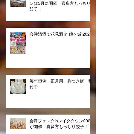
2026年会津フェスタinレイクタウ
ンは5月に開催 喜多方もっちり
餃子！
会津清酒で花見酒 in 鶴ヶ城 2026
毎年恒例 正月用 杵つき餅 受
付中
会津フェスタinレイクタウン2025