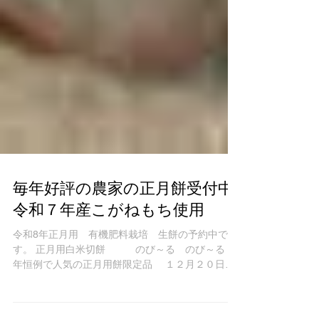
毎年好評の農家の正月餅受付中
令和７年産こがねもち使用
令和8年正月用 有機肥料栽培 生餅の予約中で
す。 正月用白米切餅 のび～る のび～る 毎
年恒例で人気の正月用餅限定品 １２月２０日ま
で受付中（予定数になりましたら早めに終了する
場合もあります。） ＊画像は収穫祭の様子・衛生