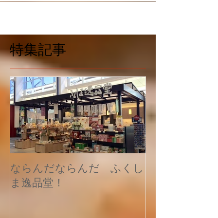
面を考慮して機械で搗きます ＊お雑煮・焼いた
餅・あんこ餅・わらび餅等の画像はイメージで
す。 商品は調理前の白米切り餅です。 毎年恒例で
人気の正月用餅 お餅が大好きな人はたくさんいま
す。秋の収穫が終わり、寒くなってくると 「のび
特集記事
～るのび～る」お餅を食べたくなります。 やっぱ
り餅は「のび～るのび～る」をしないとだめ。そ
んなこだわりを持って造りました。 きな粉もち、
ごま餅、くるみ餅、肉餅、汁餅等食べ方は人それ
ぞれ。 でも美味しさはどれもうまい。そんな餅を
食べましょう。お正月のお雑煮、あんもち、 納豆
もち、しょうゆもち、鍋もちにはもちろん、うど
んやラーメンに入れても おいしくお召し上がりい
ただけます。 ねばりと腰の強さをそのままに食卓
へお届けいたします。 ＊ご注文をいただいてから
餅つきをしてお届けをいたしますのでつきたての
お餅が食
ならんだならんだ ふくし
ま逸品堂！