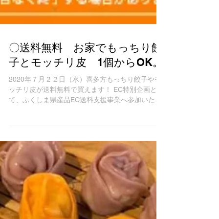
〇送料無料 お家でもっちり餃
子とモッチリ皮 1個からOK。
2020年７月２２日（水）喜多方もっちり餃子やモ
ッチリ皮が送料無料で買えます！ EC特別企画とし
て、ふくしま県産品EC送料支援事業へ参加いたし
ました。 そしてお家で餃子を楽しむお客様へ吉報
です。 当店で購入される全ての商品・商品数１個
から・日本全国どこでも（配達可能な地域）...