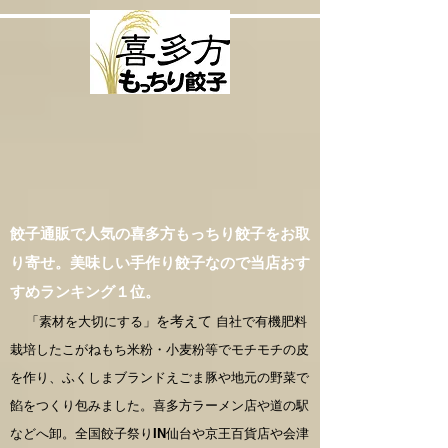
餃子通販で人気の喜多方もっちり餃子をお取
り寄せ。美味しい手作り餃子なので当店おす
すめランキング１位。
「素材を大切にする」
を考えて
自社で有機肥料
栽培したこがねもち米粉・小麦粉等でモチモチの皮
を作り、ふくしまブランドえごま豚や地元の野菜で
餡をつくり包みました。喜多方ラーメン店や道の駅
などへ卸。全国餃子祭りIN仙台や京王百貨店や会津