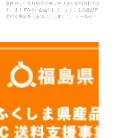
料。
喜多方もっちり餃子やモッチリ皮が送料無料で買
えます！ EC特別企画として、ふくしま県産品EC
送料支援事業へ参加いたしました。 ビールと一緒
に餃子を楽しむお客様へ吉報です。 当店で購入さ
れる全ての商品・商品数１個から・日本全国どこ
でも（配達可能な地域）、2021年１月末まで送...