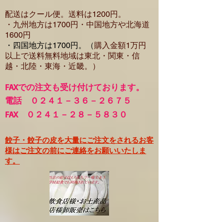
配送はクール便。送料は12
00円。
・​九州地方は1700円
・中国地方や北海道
1600
円
・四国地方は1700円。（
購入金額1万円
以上で
送料無料地域は東北・関東・信
越・北陸・東海・近畿。）
FA
Xでの注文も受け付けております。
電話 ０２４１－３６－２６７５
FAX ０２４１－２８－５８３０
餃子・餃子の皮を大量にご注文をされるお客
様はご注文の前にご連絡をお願いいたしま
す。​