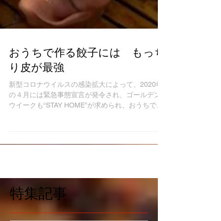
おうちで作る餃子には もっち
り皮が最強
新型コロナウイルスの感染拡大によって、2020年
の４月には緊急事態宣言が発令され、ゴールデン
ウイークも“STAY HOME”が求められ、おうちで過
ごす人が増えました。 その結果、「家族との会
話」「料理」「掃除」「育児」などがコロナ前と
比べて増えたでしょうか。 ...