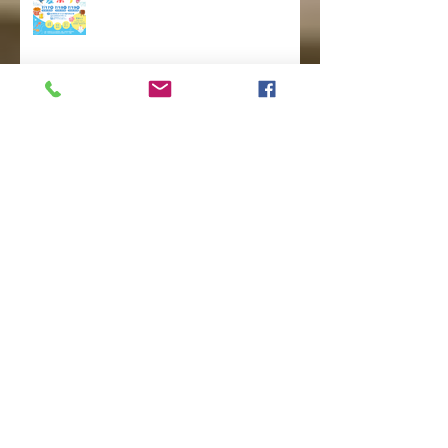
会津若松 まちなか夏祭り 2026
喜多方もっちり餃子は第２０回喜
多方レトロ横丁 フードブース出
店
2026年会津フェスタinレイクタウ
ンは5月に開催 喜多方もっちり
餃子！