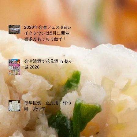
2026年会津フェスタinレ
イクタウンは5月に開催
喜多方もっちり餃子！
会津清酒で花見酒 in 鶴ヶ
城 2026
毎年恒例 正月用 杵つき
餅 受付中