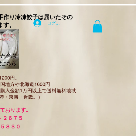
手作り
冷凍餃子は届いたその
ログイン
ます。
12
00円。
国地方や北海道1600
円
（
購入金額1万円以上で
送料無料地域
陸・東海・近畿。）
けております。
－２６７５
－５８３０