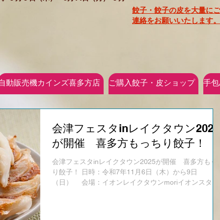
餃子・餃子の皮を大量に
連絡をお願いいたします。
自動販売機カインズ喜多方店
ご購入餃子・皮ショップ
手包
会津フェスタinレイクタウン2025
が開催 喜多方もっちり餃子！
会津フェスタinレイクタウン2025が開催 喜多方もっ
り餃子！ 日時：令和7年11月6日（木）から9日
（日） 会場：イオンレイクタウンmoriイオンスタイ
ル、水の広場、通路等埼玉県越谷市） こんにちは、喜
多方もっちり餃子の瓜生和徳です。 令和7年10月は全
餃子祭りIN仙台２０２５へ出店しました。 令和7年11