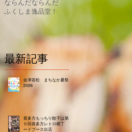
ならんだならんだ
ス
売
ふくしま逸品堂！
扱
１
最新記事
保
会津若松 まちなか夏祭り
2026
喜多方もっちり餃子は第２
０回喜多方レトロ横丁 フ
ードブース出店