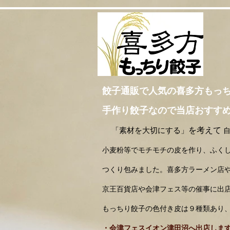
餃子通販で人気の喜多方もっ
手作り餃子なので当店おすす
を考えて
「素材を大切にする」
小麦粉等でモチモチの皮を作り、ふく
つくり包みました。喜多方ラーメン店や
京王百貨店や会津フェス等の催事に出
もっちり餃子の色付き皮は９種類あり
・会津フェスイオン津田沼へ出店します