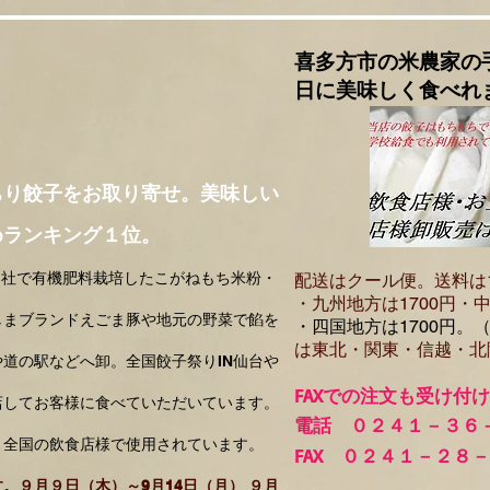
喜多方市の米農家の
日に美味しく食べれ
ちり餃子をお取り寄せ。美味しい
めランキング１位。
自社で有機肥料栽培したこがねもち米粉・
配送はクール便。送料は
・​九州地方は1700円
・中
しまブランドえごま豚や地元の野菜で餡を
・四国地方は1700円。
は東北・関東・信越・北
道の駅などへ卸。全国餃子祭りIN仙台や
FA
Xでの注文も受け付
店してお客様に食べていただいています。
電話 ０２４１－３６
、全国の飲食店様で使用されています。
FAX ０２４１－２８
。９月９日（木）～9月14日（月） ９月