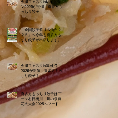
会津フェスタinレイクタウ
ン2025が開催 喜多方も
っちり餃子！
「全国餃子祭りIN仙台２０
２５」へ今年も喜多方もっ
ちり餃子が出店します。
会津フェスタin津田沼
2025が開催 喜多方もっ
ちり餃子！
喜多方もっちり餃子は二市
一ヶ村日橋川「川の祭典」
花火大会2025へフードブ
ース出店