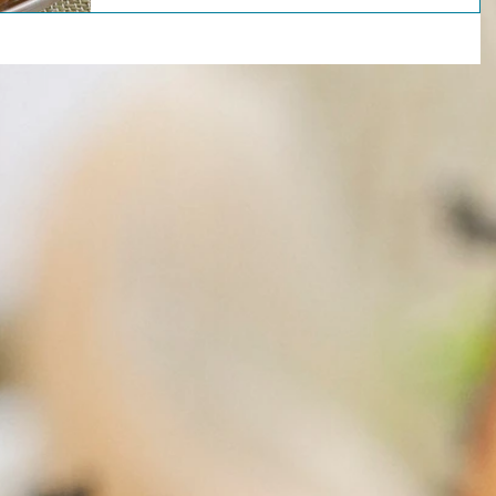
は昨年同様今年もイオンモールレイクタウン会津フェ
タへ出店します。11月6日（木）から 6日（日）まで
り場に立ちます。 よろしくお願いいたします。 取り
いメニュー 冷凍餃子 ・喜多方もっちり餃子（22ｇｘ
10個 保冷剤付き）660円 小麦粉と喜多方産のこがね
もち粉と馬鈴薯澱粉等で皮を作っております。 食感は
モチモチしています。餡は福島県ブランド豚えごま豚
００％使用して 地元の野菜などで餡を作り包みまし
た。モチモチの皮と餡のうま味が好評です。 ・うま辛
餃子（22ｇｘ10個 保冷剤付き）720円 トマトパウダ
ーと一味唐辛子入りの紅色の皮。 豆板醤などで餡の旨
辛味が楽しめます。 ・ネギみそ餃子（22ｇｘ10個 
冷剤付き）720円