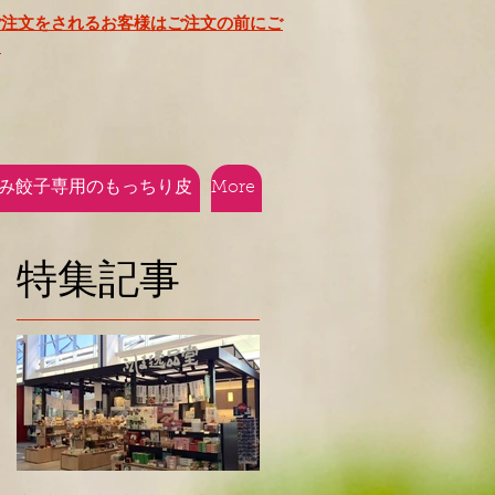
ご注文をされるお客様はご注文の前にご
​
み餃子専用のもっちり皮
More
特集記事
ち
国
月