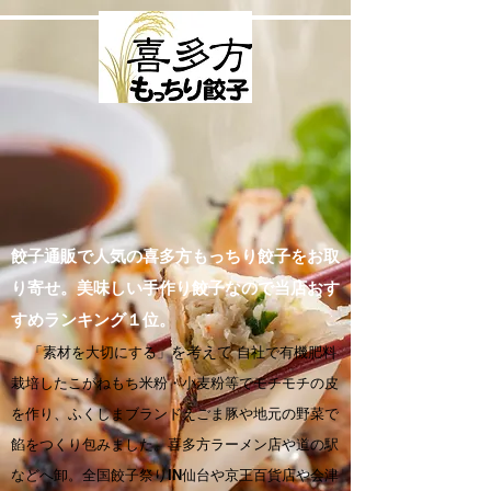
餃子通販で人気の喜多方もっちり餃子をお取
り寄せ。美味しい手作り餃子なので当店おす
すめランキング１位。
「素材を大切にする」
を考えて
自社で有機肥料
栽培したこがねもち米粉・小麦粉等でモチモチの皮
を作り、ふくしまブランドえごま豚や地元の野菜で
餡をつくり包みました。喜多方ラーメン店や道の駅
などへ卸。全国餃子祭りIN仙台や京王百貨店や会津