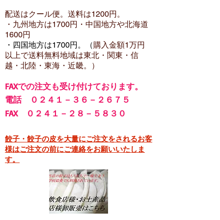
配送はクール便。送料は12
00円。
・​九州地方は1700円
・中国地方や北海道
1600
円
・四国地方は1700円。（
購入金額1万円
以上で
送料無料地域は東北・関東・信
越・北陸・東海・近畿。）
FA
Xでの注文も受け付けております。
電話 ０２４１－３６－２６７５
FAX ０２４１－２８－５８３０
餃子・餃子の皮を大量にご注文をされるお客
様はご注文の前にご連絡をお願いいたしま
す。​