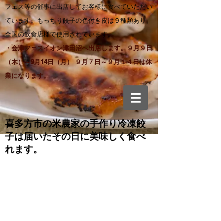
フェス等の催事に出店してお客様に食べていただい
ています。もっちり餃子の色付き皮は９種類あり、
全国の飲食店様で使用されています。
・会津フェスイオン津田沼へ出店します。９月９日
（木）～9月14日（月） ９月７日～９月１４日は休
業になります。
喜多方市の米農家の手作り
冷凍餃
子は届いたその日に美味しく食べ
れます。