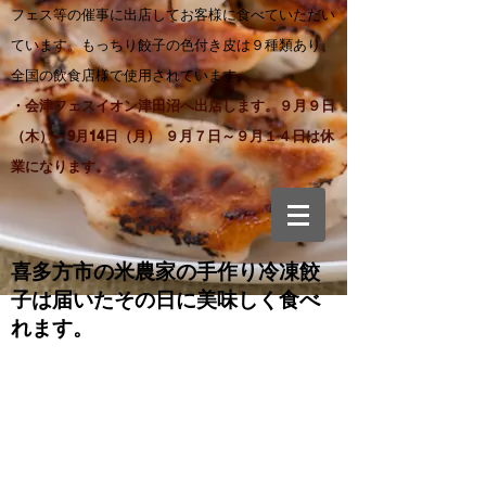
フェス等の催事に出店してお客様に食べていただい
ています。もっちり餃子の色付き皮は９種類あり、
全国の飲食店様で使用されています。
・会津フェスイオン津田沼へ出店します。９月９日
（木）～9月14日（月） ９月７日～９月１４日は休
業になります。
喜多方市の米農家の手作り
冷凍餃
子は届いたその日に美味しく食べ
れます。