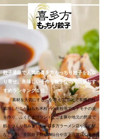
餃子通販で人気の喜多方もっちり餃子をお取
り寄せ。美味しい手作り餃子なので当店おす
すめランキング１位。
「素材を大切にする」
を考えて
自社で有機肥料
栽培したこがねもち米粉・小麦粉等でモチモチの皮
を作り、ふくしまブランドえごま豚や地元の野菜で
餡をつくり包みました。喜多方ラーメン店や道の駅
などへ卸。全国餃子祭りIN仙台や京王百貨店や会津