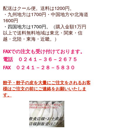
配送はクール便。送料は12
00円。
・​九州地方は1700円
・中国地方や北海道
1600
円
・四国地方は1700円。（
購入金額1万円
以上で
送料無料地域は東北・関東・信
越・北陸・東海・近畿。）
FA
Xでの注文も受け付けております。
電話 ０２４１－３６－２６７５
FAX ０２４１－２８－５８３０
餃子・餃子の皮を大量にご注文をされるお客
様はご注文の前にご連絡をお願いいたしま
す。​