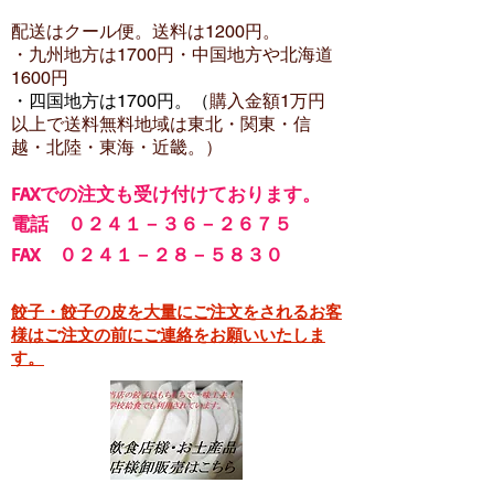
配送はクール便。送料は12
00円。
・​九州地方は1700円
・中国地方や北海道
1600
円
・四国地方は1700円。（
購入金額1万円
以上で
送料無料地域は東北・関東・信
越・北陸・東海・近畿。）
FA
Xでの注文も受け付けております。
電話 ０２４１－３６－２６７５
FAX ０２４１－２８－５８３０
餃子・餃子の皮を大量にご注文をされるお客
様はご注文の前にご連絡をお願いいたしま
す。​