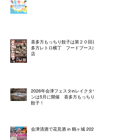
喜多方もっちり餃子は第２０回喜
多方レトロ横丁 フードブース出
店
2026年会津フェスタinレイクタウ
ンは5月に開催 喜多方もっちり
餃子！
会津清酒で花見酒 in 鶴ヶ城 2026