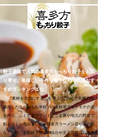
餃子通販で人気の喜多方もっちり餃子をお取
り寄せ。美味しい手作り餃子なので当店おす
すめランキング１位。
「素材を大切にする」
を考えて
自社で有機肥料
栽培したこがねもち米粉・小麦粉等でモチモチの皮
を作り、ふくしまブランドえごま豚や地元の野菜で
餡をつくり包みました。喜多方ラーメン店や道の駅
などへ卸。全国餃子祭りIN仙台や京王百貨店や会津