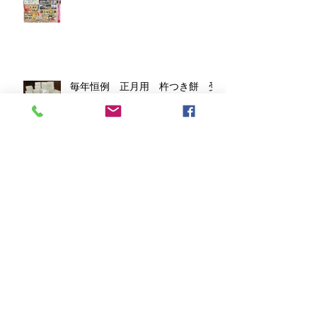
毎年恒例 正月用 杵つき餅 受
付中
会津フェスタinレイクタウン2025
が開催 喜多方もっちり餃子！
「全国餃子祭りIN仙台２０２５」
へ今年も喜多方もっちり餃子が出
店します。