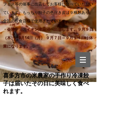
フェス等の催事に出店してお客様に食べていただい
ています。もっちり餃子の色付き皮は９種類あり、
全国の飲食店様で使用されています。
・会津フェスイオン津田沼へ出店します。９月９日
（木）～9月14日（月） ９月７日～９月１４日は休
業になります。
喜多方市の米農家の手作り
冷凍餃
子は届いたその日に美味しく食べ
れます。