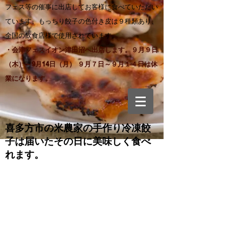
フェス等の催事に出店してお客様に食べていただい
ています。もっちり餃子の色付き皮は９種類あり、
全国の飲食店様で使用されています。
・会津フェスイオン津田沼へ出店します。９月９日
（木）～9月14日（月） ９月７日～９月１４日は休
業になります。
喜多方市の米農家の手作り
冷凍餃
子は届いたその日に美味しく食べ
れます。