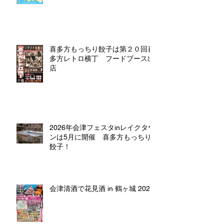
喜多方もっちり餃子は第２０回喜
多方レトロ横丁 フードブース出
店
2026年会津フェスタinレイクタウ
ンは5月に開催 喜多方もっちり
餃子！
会津清酒で花見酒 in 鶴ヶ城 2026