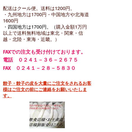
配送はクール便。送料は12
00円。
・​九州地方は1700円
・中国地方や北海道
1600
円
・四国地方は1700円。（
購入金額1万円
以上で
送料無料地域は東北・関東・信
越・北陸・東海・近畿。）
FA
Xでの注文も受け付けております。
電話 ０２４１－３６－２６７５
FAX ０２４１－２８－５８３０
餃子・餃子の皮を大量にご注文をされるお客
様はご注文の前にご連絡をお願いいたしま
す。​