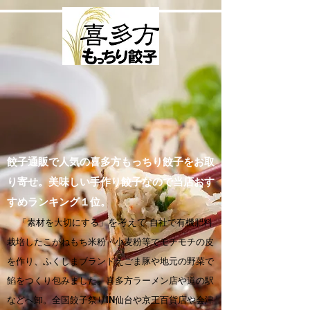
餃子通販で人気の喜多方もっちり餃子をお取
り寄せ。美味しい手作り餃子なので当店おす
すめランキング１位。
「素材を大切にする」
を考えて
自社で有機肥料
栽培したこがねもち米粉・小麦粉等でモチモチの皮
を作り、ふくしまブランドえごま豚や地元の野菜で
餡をつくり包みました。喜多方ラーメン店や道の駅
などへ卸。全国餃子祭りIN仙台や京王百貨店や会津