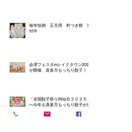
毎年恒例 正月用 杵つき餅 受
付中
会津フェスタinレイクタウン2025
が開催 喜多方もっちり餃子！
「全国餃子祭りIN仙台２０２５」
へ今年も喜多方もっちり餃子が出
店します。