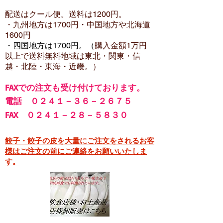
配送はクール便。送料は12
00円。
・​九州地方は1700円
・中国地方や北海道
1600
円
・四国地方は1700円。（
購入金額1万円
以上で
送料無料地域は東北・関東・信
越・北陸・東海・近畿。）
FA
Xでの注文も受け付けております。
電話 ０２４１－３６－２６７５
FAX ０２４１－２８－５８３０
餃子・餃子の皮を大量にご注文をされるお客
様はご注文の前にご連絡をお願いいたしま
す。​