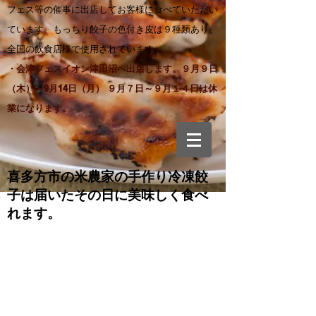
フェス等の催事に出店してお客様に食べていただい
ています。もっちり餃子の色付き皮は９種類あり、
全国の飲食店様で使用されています。
・会津フェスイオン津田沼へ出店します。９月９日
（木）～9月14日（月） ９月７日～９月１４日は休
業になります。
喜多方市の米農家の手作り
冷凍餃
子は届いたその日に美味しく食べ
れます。