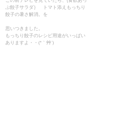
この前テレビを見ていたら、{食欲あっ
ぷ餃子サラダ｝　トマト添えもっちり
餃子の暑さ解消。を
思いつきました。
もっちり餃子のレシピ用途がいっぱい
ありますよ・・(*｀艸´)