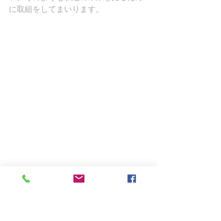
に取組をしてまいります。
モチモチした皮は生で食べても美味い
です。冷凍保存で好きな時に使えま
す。