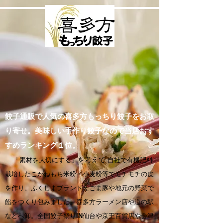
餃子通販で人気の喜多方もっちり餃子をお取
り寄せ。美味しい手作り餃子なので当店おす
すめランキング１位。
「素材を大切にする」
を考えて
自社で有機肥料
栽培したこがねもち米粉・小麦粉等でモチモチの皮
を作り、ふくしまブランドえごま豚や地元の野菜で
餡をつくり包みました。喜多方ラーメン店や道の駅
などへ卸。全国餃子祭りIN仙台や京王百貨店や会津