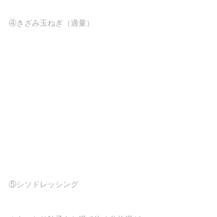
④きざみ玉ねぎ（適量）
⑤シソドレッシング